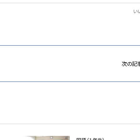
いい
次の記
国語（１年生）