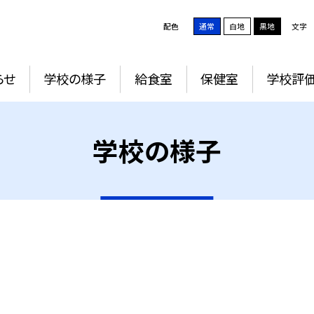
配色
通常
白地
黒地
文字
らせ
学校の様子
給食室
保健室
学校評
学校の様子