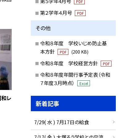
第５学年4月号
PDF
第２学年４月号
PDF
その他
令和８年度 学校いじめ防止基
本方針
(200 KB)
PDF
令和８年度 学校経営方針
PDF
令和８年度年間行事予定表（令和
７年度３月時点）
Excel
昭和レ
新着記事
7/29( 水 ) 7月17日の給食
7/17( 金 ) 大塚ろう学校との交流