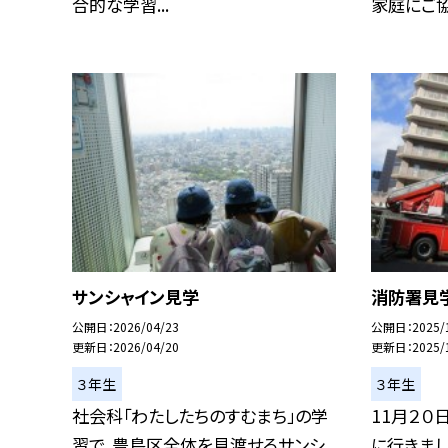
合的な学習...
家庭にご協.
サンシャイン見学
消防署見
公開日
2026/04/23
公開日
2025/
更新日
2026/04/20
更新日
2025/
３年生
３年生
社会科「わたしたちのすむまち」の学
11月２０
習で、豊島区全体を見渡せるサンシ
に行きまし