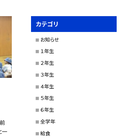
カテゴリ
お知らせ
１年生
２年生
３年生
４年生
５年生
６年生
全学年
る前
と一
給食