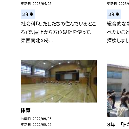
更新日
2023/04/25
更新日
2023/
３年生
３年生
社会科「わたしたちの住んでいるとこ
総合的な
ろ」で、屋上から方位磁針を使って、
べたいこ
東西南北のそ...
探検しました
体育
公開日
2022/09/05
３年 「ト
更新日
2022/09/05