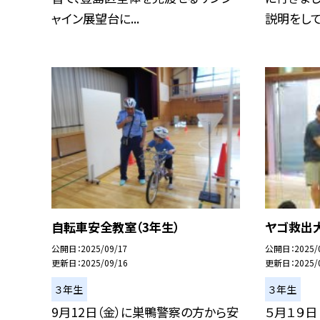
ャイン展望台に...
説明をして.
自転車安全教室（3年生）
ヤゴ救出大
公開日
2025/09/17
公開日
2025/
更新日
2025/09/16
更新日
2025/
３年生
３年生
9月12日（金）に巣鴨警察の方から安
５月１９日