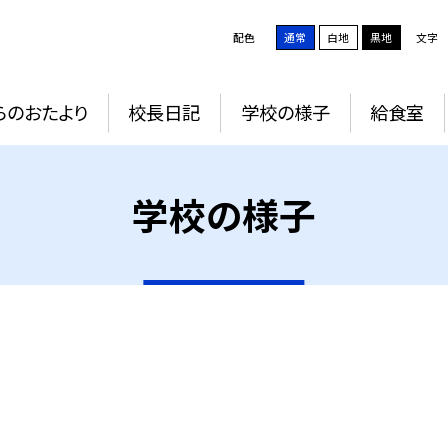
配色
通常
白地
黒地
文字
らのおたより
校長日記
学校の様子
給食室
学校の様子