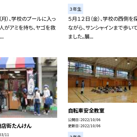
３年生
（月）、学校のプールに入っ
５月１２日（金）、学校の西側を
人がアミを持ち、ヤゴを救
ながら、サンシャインまで歩い
..
ました。展...
自転車安全教室
公開日
2022/10/06
商店街たんけん
更新日
2022/10/06
03/11
３年生