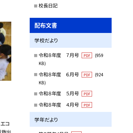
校長日記
配布文書
学校だより
令和８年度 ７月号
(959
PDF
KB)
令和８年度 ６月号
(924
PDF
KB)
令和８年度 ５月号
PDF
令和８年度 ４月号
PDF
学年だより
でエコ
ゴ救出