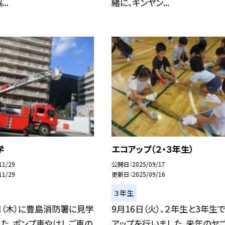
..
緒に、ギンヤン...
学
エコアップ（２・３年生）
11/29
公開日
2025/09/17
11/29
更新日
2025/09/16
３年生
日（木）に豊島消防署に見学
9月16日（火）、２年生と3年生
た。ポンプ車やはしご車の
アップを行いました。来年のヤ