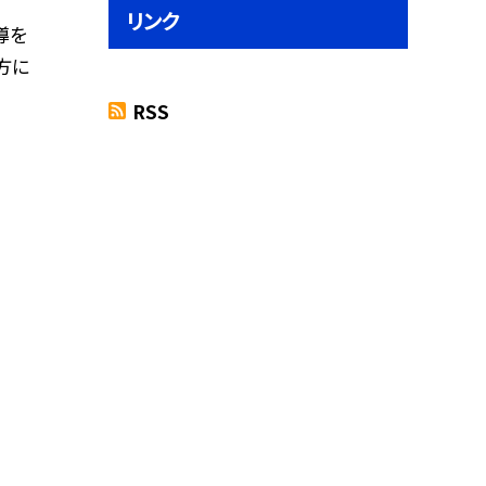
リンク
導を
方に
RSS