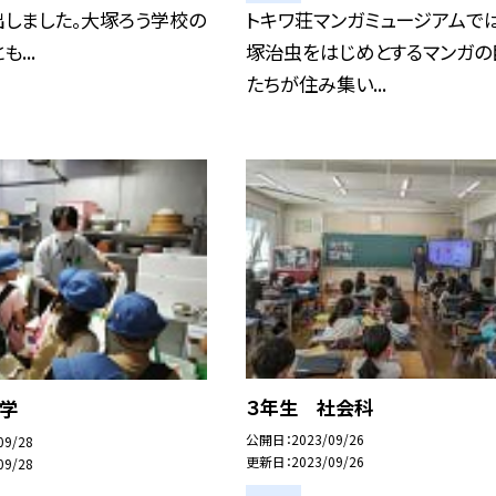
出しました。大塚ろう学校の
トキワ荘マンガミュージアムで
...
塚治虫をはじめとするマンガの
たちが住み集い...
３年生 社会科
見学
公開日
2023/09/26
09/28
更新日
2023/09/26
09/28