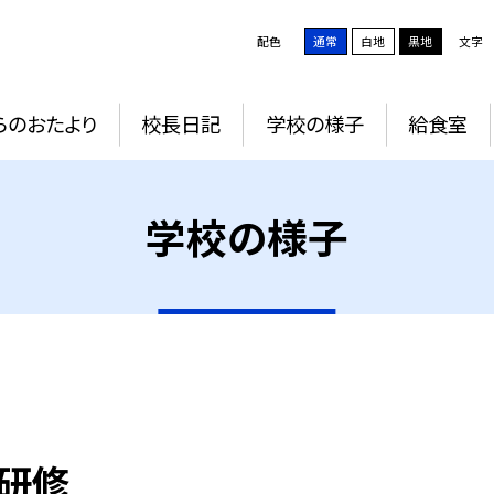
配色
通常
白地
黒地
文字
らのおたより
校長日記
学校の様子
給食室
学校の様子
の研修