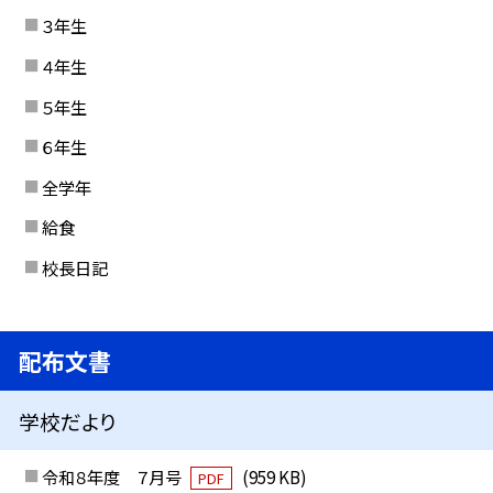
３年生
４年生
５年生
６年生
全学年
給食
校長日記
配布文書
学校だより
令和８年度 ７月号
(959 KB)
PDF