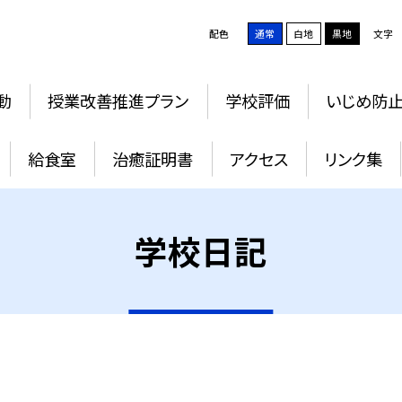
配色
通常
白地
黒地
文字
動
授業改善推進プラン
学校評価
いじめ防
給食室
治癒証明書
アクセス
リンク集
学校日記