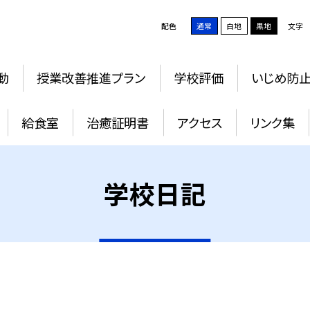
配色
通常
白地
黒地
文字
動
授業改善推進プラン
学校評価
いじめ防
給食室
治癒証明書
アクセス
リンク集
学校日記