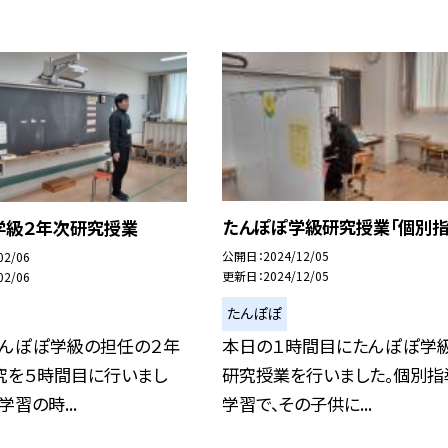
たんぽぽ学級研究授業「個別指
学級２年次研究授業
公開日
2024/12/05
02/06
更新日
2024/12/05
02/06
たんぽぽ
本日の１時間目にたんぽぽ学
たんぽぽ学級の担任の２年
研究授業を行いました。個別指
究を５時間目に行いまし
学習で、その子供に...
習の時...