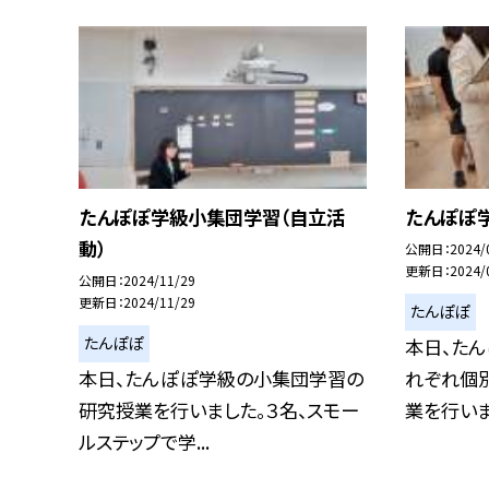
たんぽぽ学級小集団学習（自立活
たんぽぽ
動）
公開日
2024/
更新日
2024/
公開日
2024/11/29
更新日
2024/11/29
たんぽぽ
たんぽぽ
本日、た
本日、たんぽぽ学級の小集団学習の
れぞれ個
研究授業を行いました。３名、スモー
業を行いまし
ルステップで学...