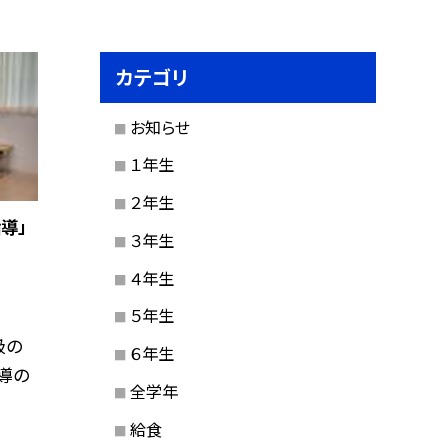
カテゴリ
お知らせ
１年生
２年生
導」
３年生
４年生
５年生
級の
６年生
導の
全学年
給食