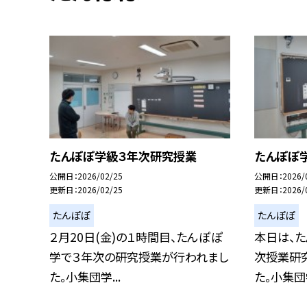
たんぽぽ学級３年次研究授業
たんぽぽ
公開日
2026/02/25
公開日
2026/
更新日
2026/02/25
更新日
2026/
たんぽぽ
たんぽぽ
２月20日(金)の１時間目、たんぽぽ
本日は、
学で３年次の研究授業が行われまし
次授業研
た。小集団学...
た。小集団学