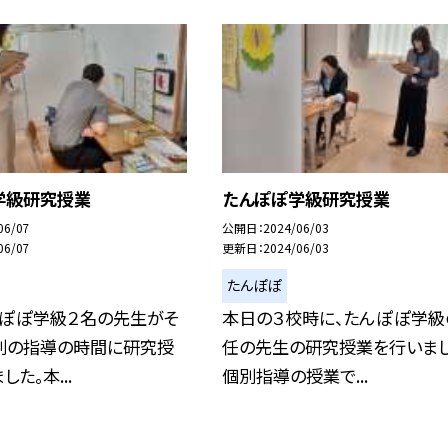
学級研究授業
たんぽぽ学級研究授業
06/07
公開日
2024/06/03
06/07
更新日
2024/06/03
たんぽぽ
んぽぽ学級２名の先生がそ
本日の３校時に、たんぽぽ学級
別の指導の時間に研究授
任の先生の研究授業を行いまし
た。本...
個別指導の授業で...