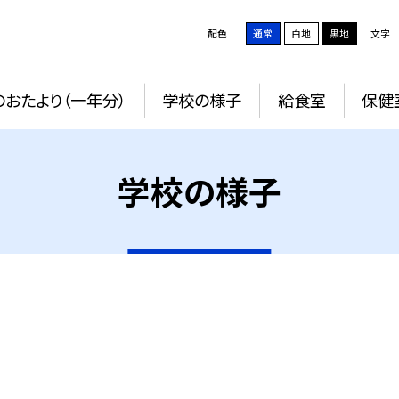
配色
通常
白地
黒地
文字
おたより（一年分）
学校の様子
給食室
保健
学校の様子