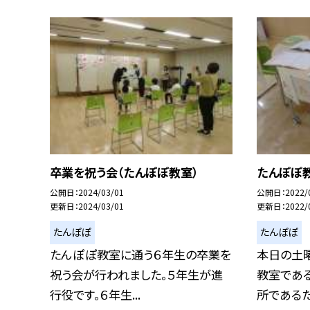
卒業を祝う会（たんぽぽ教室）
たんぽぽ
公開日
2024/03/01
公開日
2022/
更新日
2024/03/01
更新日
2022/
たんぽぽ
たんぽぽ
たんぽぽ教室に通う６年生の卒業を
本日の土
祝う会が行われました。５年生が進
教室であ
行役です。６年生...
所であるた