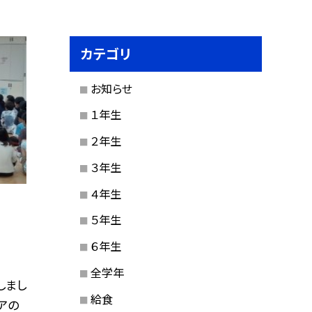
カテゴリ
お知らせ
１年生
２年生
３年生
４年生
５年生
６年生
全学年
しまし
給食
アの