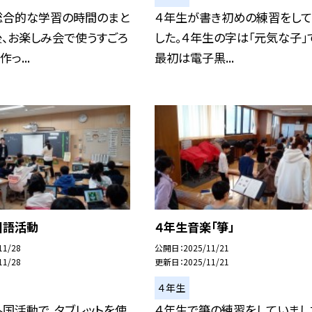
総合的な学習の時間のまと
４年生が書き初めの練習をして
、お楽しみ会で使うすごろ
した。４年生の字は「元気な子」
っ...
最初は電子黒...
国語活動
４年生音楽「箏」
11/28
公開日
2025/11/21
11/28
更新日
2025/11/21
４年生
国活動で、タブレットを使
４年生で箏の練習をしていまし