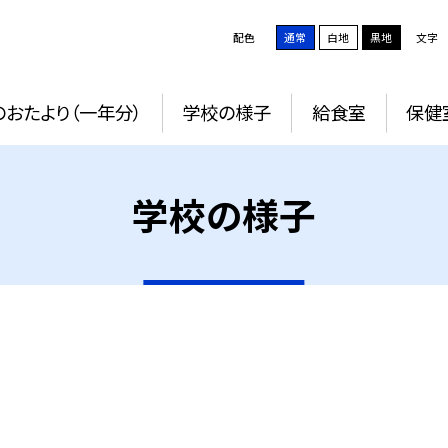
配色
通常
白地
黒地
文字
おたより（一年分）
学校の様子
給食室
保健
学校の様子