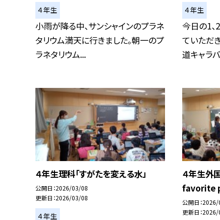
４年生
４年生
小雨が降る中、サンシャインのプラネ
今日の1、
タリウム満天に行きました。朝一のプ
ていただ
ラネタリウム...
道キャラバン
４年生理科「すがたを変える水」
４年生外国語
favorite 
公開日
2026/03/08
更新日
2026/03/08
公開日
2026/
更新日
2026/
４年生