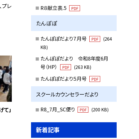
、プレ
R８献立表.5
PDF
たんぽぽ
たんぽぽだより７月号
(264
PDF
KB)
たんぽぽだより 令和8年度6月
号（HP）
(263 KB)
PDF
たんぽぽだより５月号
PDF
スクールカウンセラーだより
R8_7月_SC便り
げて」
(200 KB)
PDF
新着記事