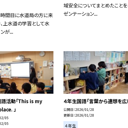
域安全についてまとめたことを
ゼンテーション...
2時間目に水道局の方に来
き、上水道の学習として水
が...
活動「This is my
４年生国語「言葉から連想を広
place. 」
公開日
2026/01/28
更新日
2026/01/28
02/05
02/05
４年生