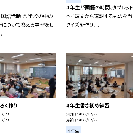
４年生が国語の時間、タブレッ
外国語活動で、学校の中の
って短文から連想するものを当
所について答える学習をし
クイズを作り、...
。
ろく作り
４年生書き初め練習
12/23
公開日
2025/12/22
12/23
更新日
2025/12/22
４年生