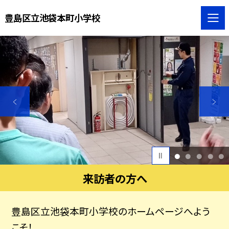
豊島区立池袋本町小学校
1
2
3
4
5
来訪者の方へ
豊島区立池袋本町小学校のホームページへよう
こそ！