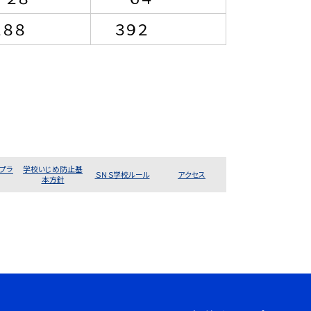
８８
３９２
プラ
学校いじめ防止基
ＳＮＳ学校ルール
アクセス
本方針