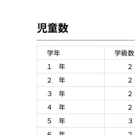
児童数
学年
学級
１ 年
２
２ 年
２
３ 年
２
４ 年
２
５ 年
６ 年