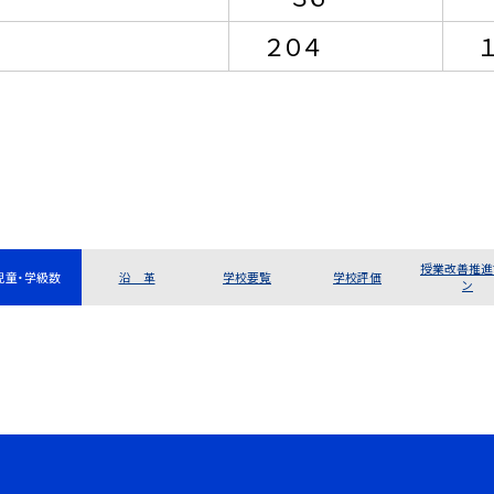
２０４
１
授業改善推進
児童・学級数
沿 革
学校要覧
学校評価
ン