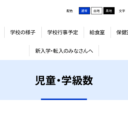
配色
通常
白地
黒地
文字
学校の様子
学校行事予定
給食室
保健
新入学・転入のみなさんへ
児童・学級数