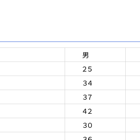
数
男
２５
３４
３７
４２
３
３０
２
３６