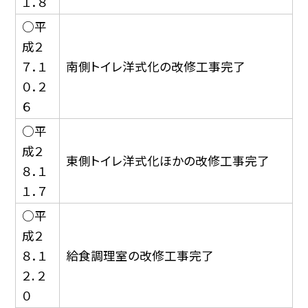
１．８
○平
成２
７．１
南側トイレ洋式化の改修工事完了
０．２
６
○平
成２
東側トイレ洋式化ほかの改修工事完了
８．１
１．７
○平
成２
８．１
給食調理室の改修工事完了
２. ２
０