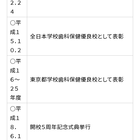
２．２
４
○平
成１
全日本学校歯科保健優良校として表彰
５．１
０．２
○平
成１
６〜
東京都学校歯科保健優良校として表彰
２５
年度
○平
成１
８．
開校５周年記念式典挙行
６．１