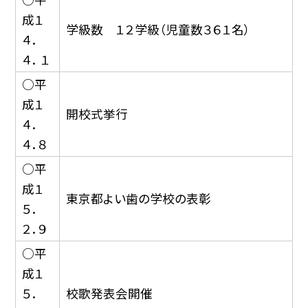
成１
学級数 １２学級（児童数３６１名）
４．
４． １
○平
成１
開校式挙行
４．
４．８
○平
成１
東京都よい歯の学校の表彰
５．
２．９
○平
成１
５．
校歌発表会開催