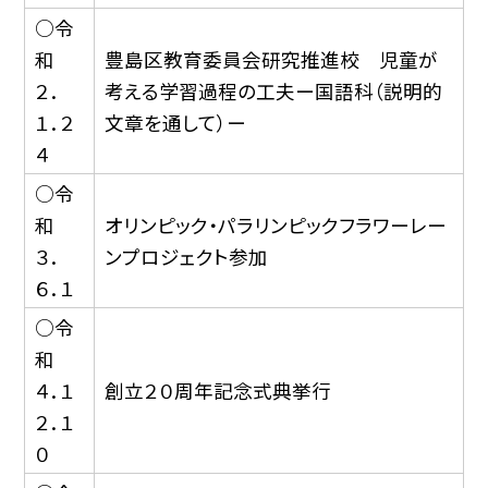
○令
和
豊島区教育委員会研究推進校 児童が
２．
考える学習過程の工夫ー国語科（説明的
１．２
文章を通して）ー
４
○令
和
オリンピック・パラリンピックフラワーレー
３．
ンプロジェクト参加
６．１
○令
和
４．１
創立２０周年記念式典挙行
２．１
０