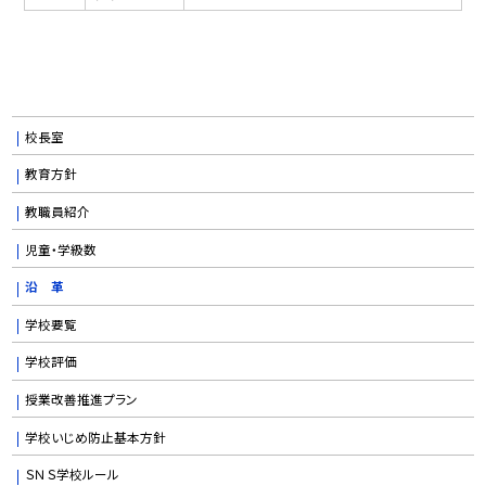
校長室
教育方針
教職員紹介
児童・学級数
沿 革
学校要覧
学校評価
授業改善推進プラン
学校いじめ防止基本方針
ＳＮＳ学校ルール