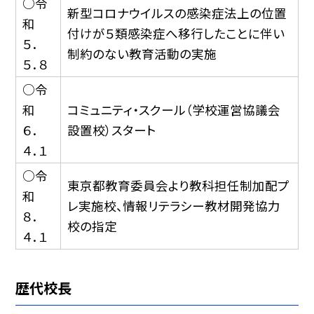
○令
新型コロナウイルスの感染症法上の位置
和
付けが５類感染症へ移行したことに伴い
５．
制約のない教育活動の実施
５．８
○令
和
コミュニティ・スクール（学校運営協議会
６．
設置校）スタート
４．１
○令
東京都教育委員会より教科担任制加配プ
和
レ実施校、情報リテラシー教材開発協力
８．
校の指定
４．１
歴代校長