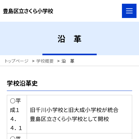
豊島区立さくら小学校
沿 革
トップページ
>
学校概要
>
沿 革
学校沿革史
○平
成１
旧千川小学校と旧大成小学校が統合
４．
豊島区立さくら小学校として開校
４． １
○平