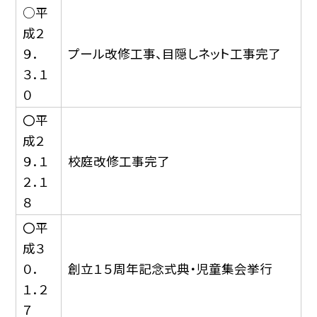
○平
成２
９．
プール改修工事、目隠しネット工事完了
３．１
０
〇平
成２
９．１
校庭改修工事完了
２．１
８
〇平
成３
０．
創立１５周年記念式典・児童集会挙行
１．２
７