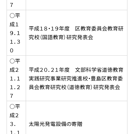
７
○平
成１
平成１８・１９年度 区教育委員会教育研
９．１
究校（国語教育）研究発表会
１．３
０
○平
成２
平成２０．２１年度 文部科学省道徳教育
１．１
実践研究事業研究推進校・豊島区教育委
１．２
員会教育研究校（道徳教育）研究発表会
７
○平
成２
３．
太陽光発電設備の寄贈
１．１