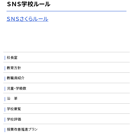
ＳＮＳ学校ルール
ＳＮＳさくらルール
校長室
教育方針
教職員紹介
児童・学級数
沿 革
学校要覧
学校評価
授業改善推進プラン