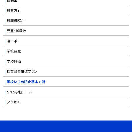
教育方針
教職員紹介
児童・学級数
沿 革
学校要覧
学校評価
授業改善推進プラン
学校いじめ防止基本方針
ＳＮＳ学校ルール
アクセス