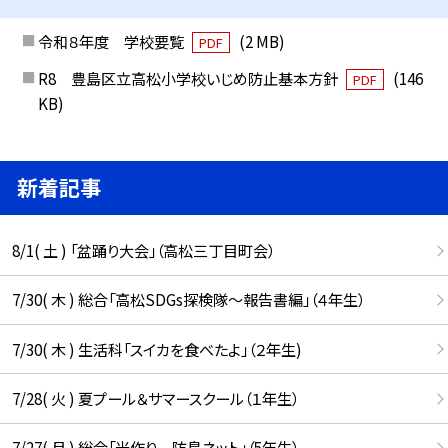
令和８年度 学校要覧
(2 MB)
PDF
R8 豊島区立高松小学校いじめ防止基本方針
(146
PDF
KB)
新着記事
8/1( 土 ) 「盆踊り大会」（高松三丁目町会）
7/30( 木 ) 総合「高松SDGs探検隊〜報告書編」（４年生）
7/30( 木 ) 生活科「スイカを食べたよ」（２年生)
7/28( 火 ) 夏プール＆サマースクール（１年生）
7/27( 月 ) 総合「米作り 防鳥ネット」（5年生）