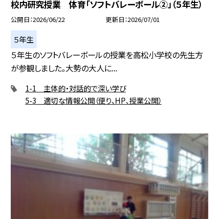
校内研究授業 体育「ソフトバレーボール②」（５年生）
公開日
2026/06/22
更新日
2026/07/01
５年生
５年生のソフトバレーボールの授業を高松小学校の先生方
が参観しました。大勢の大人に...
1-1 主体的・対話的で深い学び
5-3 適切な情報公開（便り、HP、授業公開）