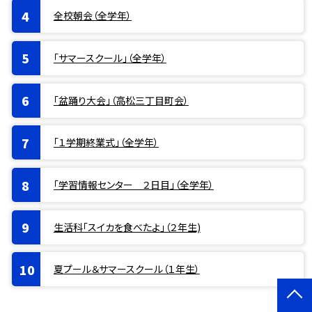
全校朝会（全学年）
「サマースクール」（全学年）
「盆踊り大会」（高松三丁目町会）
「１学期終業式」（全学年）
「学習情報センター ２日目」（全学年）
生活科「スイカを食べたよ」（２年生)
夏プール＆サマースクール（１年生）