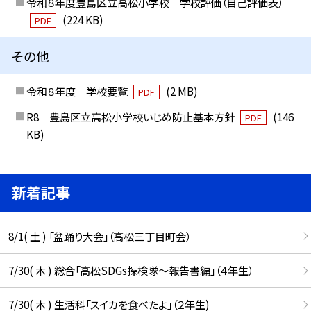
令和８年度豊島区立高松小学校 学校評価（自己評価表）
(224 KB)
PDF
その他
令和８年度 学校要覧
(2 MB)
PDF
R8 豊島区立高松小学校いじめ防止基本方針
(146
PDF
KB)
新着記事
8/1( 土 ) 「盆踊り大会」（高松三丁目町会）
7/30( 木 ) 総合「高松SDGs探検隊〜報告書編」（４年生）
7/30( 木 ) 生活科「スイカを食べたよ」（２年生)