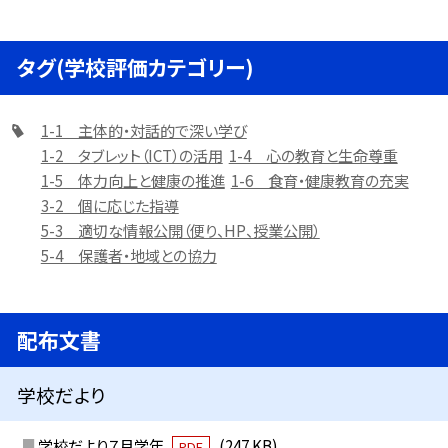
タグ(学校評価カテゴリー)
1-1 主体的・対話的で深い学び
1-2 タブレット（ICT）の活用
1-4 心の教育と生命尊重
1-5 体力向上と健康の推進
1-6 食育・健康教育の充実
3-2 個に応じた指導
5-3 適切な情報公開（便り、HP、授業公開）
5-4 保護者・地域との協力
配布文書
学校だより
学校だより７月学年
(247 KB)
PDF