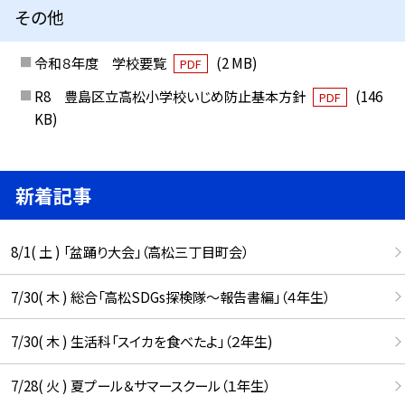
その他
令和８年度 学校要覧
(2 MB)
PDF
R8 豊島区立高松小学校いじめ防止基本方針
(146
PDF
KB)
新着記事
8/1( 土 ) 「盆踊り大会」（高松三丁目町会）
7/30( 木 ) 総合「高松SDGs探検隊〜報告書編」（４年生）
7/30( 木 ) 生活科「スイカを食べたよ」（２年生)
7/28( 火 ) 夏プール＆サマースクール（１年生）