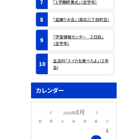
「１学期終業式」（全学年）
「盆踊り大会」（高松三丁目町会）
「学習情報センター ２日目」
（全学年）
生活科「スイカを食べたよ」（２年
生)
カレンダー
8月
2026年
日
月
火
水
木
金
土
1