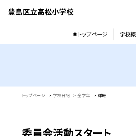
豊島区立高松小学校
トップページ
学校概
トップページ
>
学校日記
>
全学年
>
詳細
委員会活動スタート