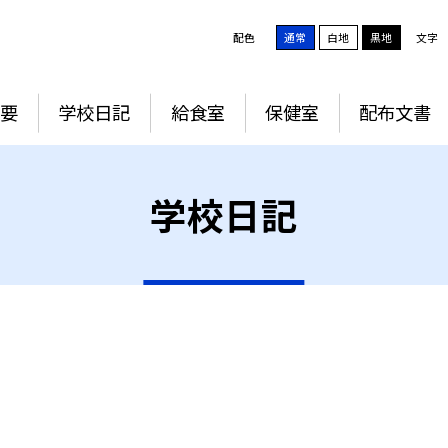
配色
通常
白地
黒地
文字
要
学校日記
給食室
保健室
配布文書
学校日記