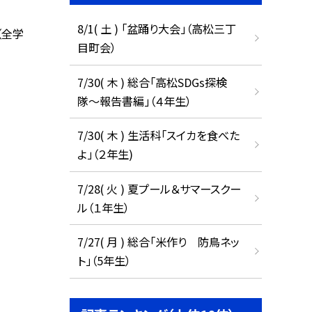
8/1( 土 ) 「盆踊り大会」（高松三丁
（全学
目町会）
7/30( 木 ) 総合「高松SDGs探検
隊〜報告書編」（４年生）
7/30( 木 ) 生活科「スイカを食べた
よ」（２年生)
7/28( 火 ) 夏プール＆サマースクー
ル（１年生）
7/27( 月 ) 総合「米作り 防鳥ネッ
ト」（5年生）