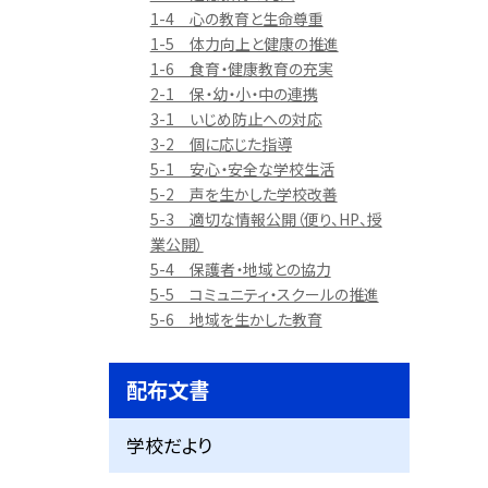
1-4 心の教育と生命尊重
1-5 体力向上と健康の推進
1-6 食育・健康教育の充実
2-1 保・幼・小・中の連携
3-1 いじめ防止への対応
3-2 個に応じた指導
5-1 安心・安全な学校生活
5-2 声を生かした学校改善
5-3 適切な情報公開（便り、HP、授
業公開）
5-4 保護者・地域との協力
5-5 コミュニティ・スクールの推進
5-6 地域を生かした教育
配布文書
学校だより