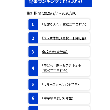
記事ランキング（上位10位）
集計期間：2026/7/7～2026/8/6
「盆踊り大会」（高松二丁目町会）
「ラジオ体操」（高松二丁目町会）
全校朝会（全学年）
「子ども 夏休みラジオ体操」
（高松三丁目町会）
「サマースクール」（全学年）
「中学校体験」（６年生）