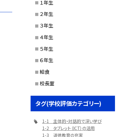
１年生
２年生
３年生
４年生
５年生
６年生
給食
校長室
タグ(学校評価カテゴリー)
1-1 主体的・対話的で深い学び
1-2 タブレット（ICT）の活用
1-3 道徳教育の充実