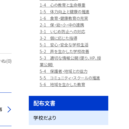
1-4 心の教育と生命尊重
1-5 体力向上と健康の推進
1-6 食育・健康教育の充実
2-1 保・幼・小・中の連携
3-1 いじめ防止への対応
3-2 個に応じた指導
5-1 安心・安全な学校生活
5-2 声を生かした学校改善
5-3 適切な情報公開（便り、HP、授
ね(0)
業公開）
5-4 保護者・地域との協力
5-5 コミュニティ・スクールの推進
5-6 地域を生かした教育
配布文書
事
学校だより