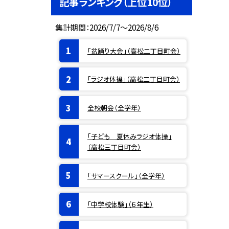
記事ランキング（上位10位）
集計期間：2026/7/7～2026/8/6
「盆踊り大会」（高松二丁目町会）
「ラジオ体操」（高松二丁目町会）
全校朝会（全学年）
「子ども 夏休みラジオ体操」
（高松三丁目町会）
「サマースクール」（全学年）
「中学校体験」（６年生）