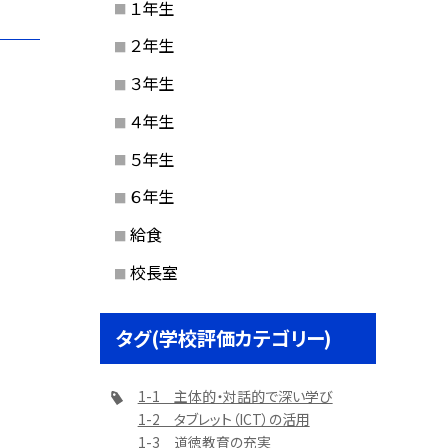
１年生
２年生
３年生
４年生
５年生
６年生
給食
校長室
タグ(学校評価カテゴリー)
1-1 主体的・対話的で深い学び
1-2 タブレット（ICT）の活用
1-3 道徳教育の充実