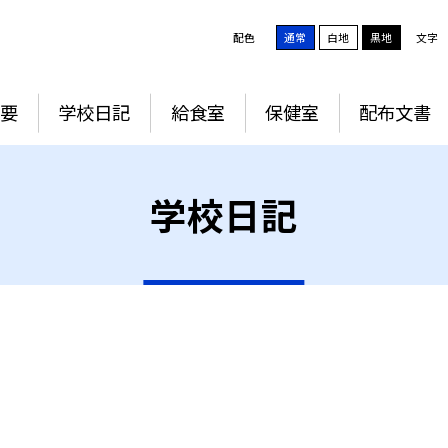
配色
通常
白地
黒地
文字
要
学校日記
給食室
保健室
配布文書
学校日記