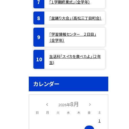
「１学期終業式」（全学年）
「盆踊り大会」（高松三丁目町会）
「学習情報センター ２日目」
（全学年）
生活科「スイカを食べたよ」（２年
生)
カレンダー
8月
2026年
日
月
火
水
木
金
土
1