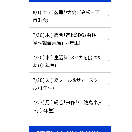
8/1( 土 ) 「盆踊り大会」（高松三丁
目町会）
7/30( 木 ) 総合「高松SDGs探検
隊〜報告書編」（４年生）
7/30( 木 ) 生活科「スイカを食べた
よ」（２年生)
7/28( 火 ) 夏プール＆サマースクー
ル（１年生）
7/27( 月 ) 総合「米作り 防鳥ネッ
ト」（5年生）