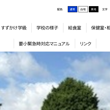
配色
通常
白地
黒地
文字
すずかけ学級
学校の様子
給食室
保健室・
要小緊急時対応マニュアル
リンク