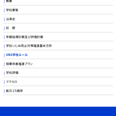
概要
学校要覧
沿革史
校 歌
年間指導計画及び評価計画
学校いじめ防止対策推進基本方針
SNS学校ルール
授業改善推進プラン
学校評価
アクセス
創立２５周年