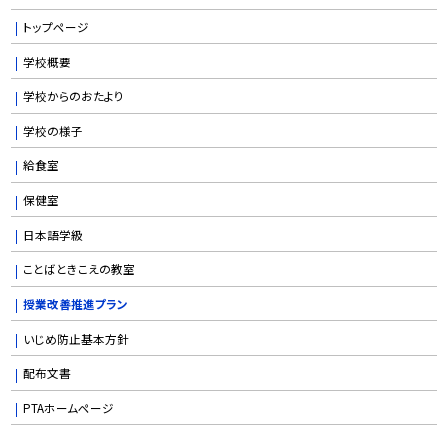
トップページ
学校概要
学校からのおたより
学校の様子
給食室
保健室
日本語学級
ことばときこえの教室
授業改善推進プラン
いじめ防止基本方針
配布文書
PTAホームページ