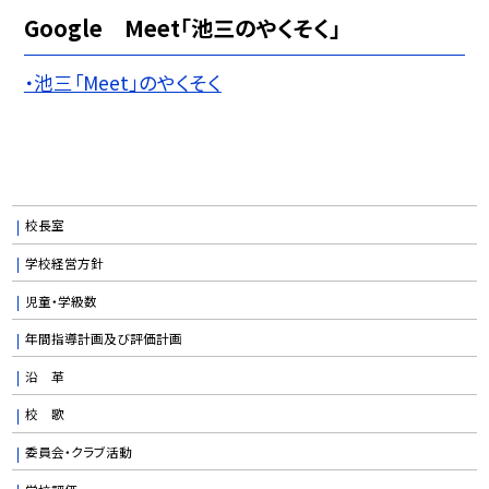
Google Meet「池三のやくそく」
・池三「Meet」のやくそく
校長室
学校経営方針
児童・学級数
年間指導計画及び評価計画
沿 革
校 歌
委員会・クラブ活動