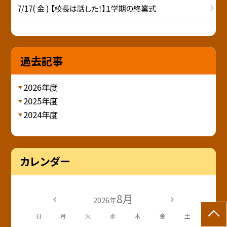
7/17( 金 ) 【校長は話した！】１学期の終業式
過去記事
2026年度
2025年度
2024年度
カレンダー
8月
2026年
日
月
火
水
木
金
土