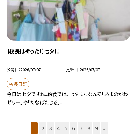
【校長は祈った！】七夕に
公開日
2026/07/07
更新日
2026/07/07
校長日記
今日は七夕ですね。給食では、七夕にちなんで「あまのがわ
ゼリー」や「たなばたじる」...
1
2
3
4
5
6
7
8
9
»