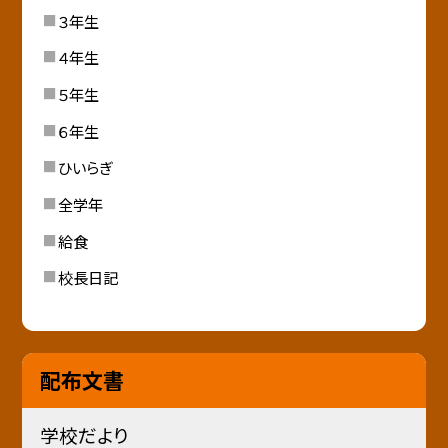
３年生
４年生
５年生
６年生
ひいらぎ
全学年
給食
校長日記
配布文書
学校だより