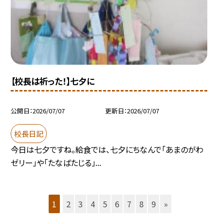
【校長は祈った！】七夕に
公開日
2026/07/07
更新日
2026/07/07
校長日記
今日は七夕ですね。給食では、七夕にちなんで「あまのがわ
ゼリー」や「たなばたじる」...
1
2
3
4
5
6
7
8
9
»