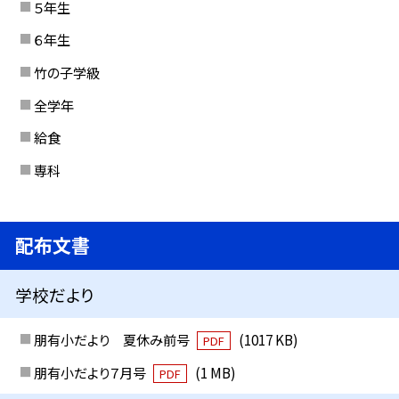
５年生
６年生
竹の子学級
全学年
給食
専科
配布文書
学校だより
朋有小だより 夏休み前号
(1017 KB)
PDF
朋有小だより７月号
(1 MB)
PDF