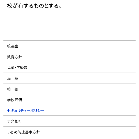
校が有するものとする。
校長室
教育方針
児童・学級数
沿 革
校 歌
学校評価
セキュリティーポリシー
アクセス
いじめ防止基本方針