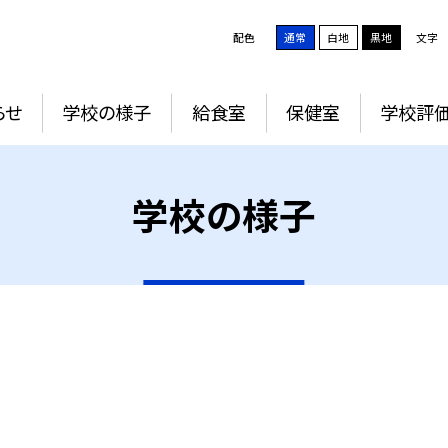
配色
通常
白地
黒地
文字
らせ
学校の様子
給食室
保健室
学校評
学校の様子