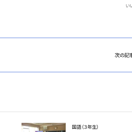
いい
次の記
国語（３年生）