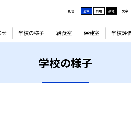
配色
通常
白地
黒地
文字
らせ
学校の様子
給食室
保健室
学校評
学校の様子