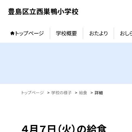
豊島区立西巣鴨小学校
トップページ
学校概要
おたより
おし
トップページ
>
学校の様子
>
給食
>
詳細
４月７日（火）の給食