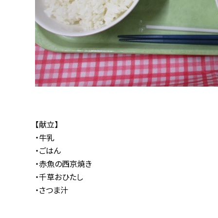
【献立】
・牛乳
・ごはん
・赤魚の西京焼き
・千草おひたし
・さつま汁