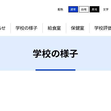
配色
通常
白地
黒地
文字
らせ
学校の様子
給食室
保健室
学校評
学校の様子