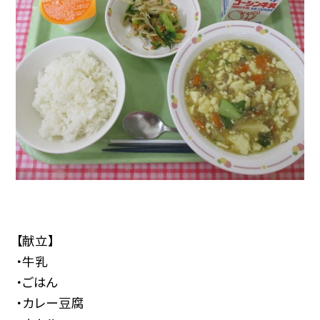
【献立】
・牛乳
・ごはん
・カレー豆腐