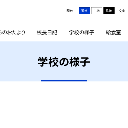
配色
通常
白地
黒地
文字
らのおたより
校長日記
学校の様子
給食室
学校の様子