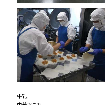
牛乳
中華おこわ