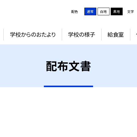
配色
通常
白地
黒地
文字
学校からのおたより
学校の様子
給食室
配布文書