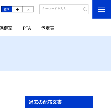
標準
中
大
保健室
PTA
予定表
過去の配布文書