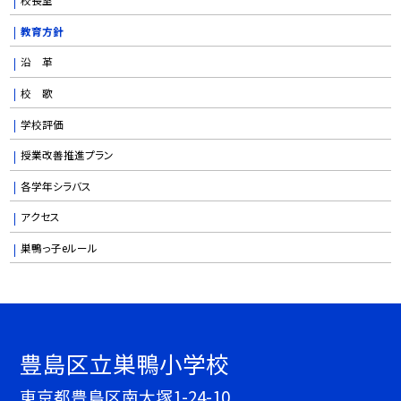
教育方針
沿 革
校 歌
学校評価
授業改善推進プラン
各学年シラバス
アクセス
巣鴨っ子eルール
豊島区立巣鴨小学校
東京都豊島区南大塚1-24-10