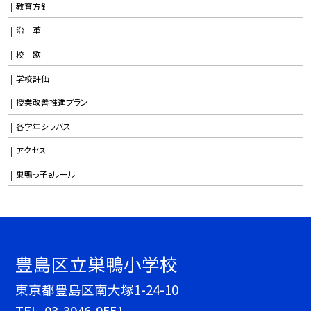
教育方針
沿 革
校 歌
学校評価
授業改善推進プラン
各学年シラバス
アクセス
巣鴨っ子eルール
豊島区立巣鴨小学校
東京都豊島区南大塚1-24-10
TEL.
03-3946-9551