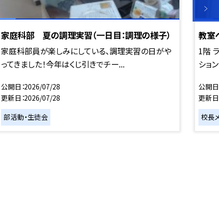
家庭科部 夏の調理実習（一日目：調理の様子）
教室
家庭科部員が楽しみにしている、調理実習の日がや
1階 
ってきました！今年はくじ引きでチー...
ション
公開日
2026/07/28
公開日
更新日
2026/07/28
更新日
部活動・生徒会
校長