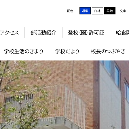
配色
通常
白地
黒地
文字
アクセス
部活動紹介
登校（園）許可証
給食
学校生活のきまり
学校だより
校長のつぶやき