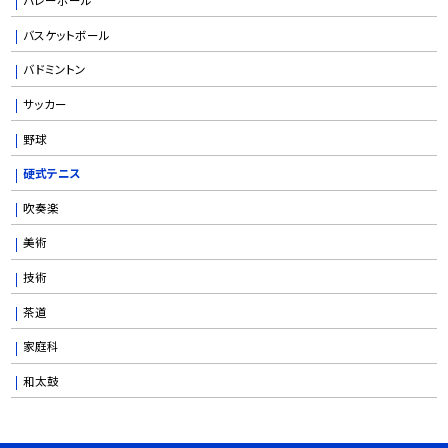
バスケットボール
バドミントン
サッカー
野球
硬式テニス
吹奏楽
美術
技術
茶道
家庭科
和太鼓