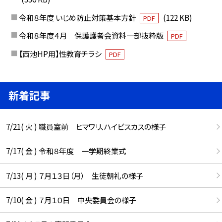
令和８年度 いじめ防止対策基本方針
(122 KB)
PDF
令和８年度４月 保護護者会資料一部抜粋版
PDF
【西池HP用】性教育チラシ
PDF
新着記事
7/21( 火 ) 職員室前 ヒマワリ、ハイビスカスの様子
7/17( 金 ) 令和８年度 一学期終業式
7/13( 月 ) ７月１３日（月） 生徒朝礼の様子
7/10( 金 ) ７月１０日 中央委員会の様子