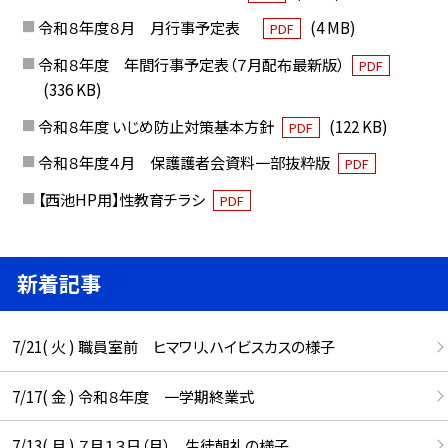
令和８年度８月 月行事予定表
(4 MB)
PDF
令和８年度 年間行事予定表（７月配布最新版）
PDF
(336 KB)
令和８年度 いじめ防止対策基本方針
(122 KB)
PDF
令和８年度４月 保護護者会資料一部抜粋版
PDF
【西池HP用】性教育チラシ
PDF
新着記事
7/21( 火 ) 職員室前 ヒマワリ、ハイビスカスの様子
7/17( 金 ) 令和８年度 一学期終業式
7/13( 月 ) ７月１３日（月） 生徒朝礼の様子