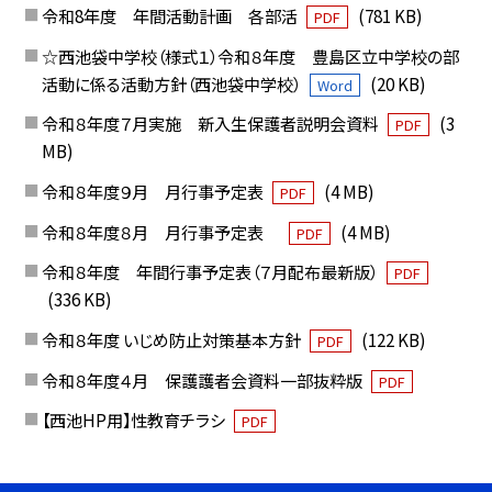
令和8年度 年間活動計画 各部活
(781 KB)
PDF
☆西池袋中学校（様式１）令和８年度 豊島区立中学校の部
活動に係る活動方針（西池袋中学校）
(20 KB)
Word
令和８年度７月実施 新入生保護者説明会資料
(3
PDF
MB)
令和８年度９月 月行事予定表
(4 MB)
PDF
令和８年度８月 月行事予定表
(4 MB)
PDF
令和８年度 年間行事予定表（７月配布最新版）
PDF
(336 KB)
令和８年度 いじめ防止対策基本方針
(122 KB)
PDF
令和８年度４月 保護護者会資料一部抜粋版
PDF
【西池HP用】性教育チラシ
PDF