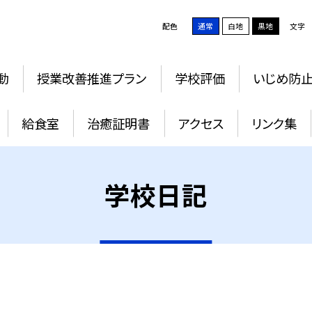
配色
通常
白地
黒地
文字
動
授業改善推進プラン
学校評価
いじめ防
給食室
治癒証明書
アクセス
リンク集
学校日記