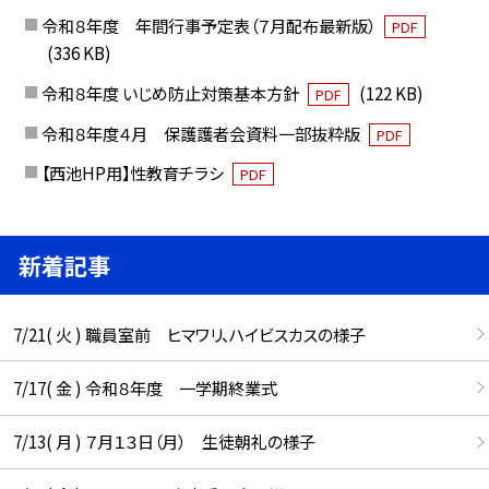
令和８年度 年間行事予定表（７月配布最新版）
PDF
(336 KB)
令和８年度 いじめ防止対策基本方針
(122 KB)
PDF
令和８年度４月 保護護者会資料一部抜粋版
PDF
【西池HP用】性教育チラシ
PDF
新着記事
7/21( 火 ) 職員室前 ヒマワリ、ハイビスカスの様子
7/17( 金 ) 令和８年度 一学期終業式
7/13( 月 ) ７月１３日（月） 生徒朝礼の様子