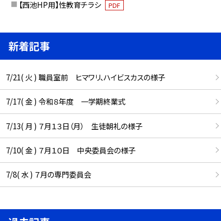
【西池HP用】性教育チラシ
PDF
新着記事
7/21( 火 ) 職員室前 ヒマワリ、ハイビスカスの様子
7/17( 金 ) 令和８年度 一学期終業式
7/13( 月 ) ７月１３日（月） 生徒朝礼の様子
7/10( 金 ) ７月１０日 中央委員会の様子
7/8( 水 ) ７月の専門委員会