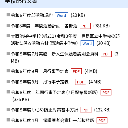
学校配布文書
令和８年度部活動規約
(20 KB)
Word
令和8年度 年間活動計画 各部活
(781 KB)
PDF
☆西池袋中学校（様式１）令和８年度 豊島区立中学校の部
活動に係る活動方針（西池袋中学校）
(20 KB)
Word
令和８年度７月実施 新入生保護者説明会資料
(3
PDF
MB)
令和８年度９月 月行事予定表
(4 MB)
PDF
令和８年度８月 月行事予定表
(4 MB)
PDF
令和８年度 年間行事予定表（７月配布最新版）
PDF
(336 KB)
令和８年度 いじめ防止対策基本方針
(122 KB)
PDF
令和８年度４月 保護護者会資料一部抜粋版
PDF