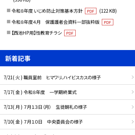
令和８年度 いじめ防止対策基本方針
(122 KB)
PDF
令和８年度４月 保護護者会資料一部抜粋版
PDF
【西池HP用】性教育チラシ
PDF
新着記事
7/21( 火 ) 職員室前 ヒマワリ、ハイビスカスの様子
7/17( 金 ) 令和８年度 一学期終業式
7/13( 月 ) ７月１３日（月） 生徒朝礼の様子
7/10( 金 ) ７月１０日 中央委員会の様子