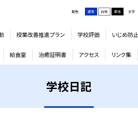
配色
通常
白地
黒地
文字
動
授業改善推進プラン
学校評価
いじめ防
給食室
治癒証明書
アクセス
リンク集
学校日記