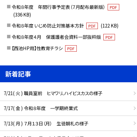
令和８年度 年間行事予定表（７月配布最新版）
PDF
(336 KB)
令和８年度 いじめ防止対策基本方針
(122 KB)
PDF
令和８年度４月 保護護者会資料一部抜粋版
PDF
【西池HP用】性教育チラシ
PDF
新着記事
7/21( 火 ) 職員室前 ヒマワリ、ハイビスカスの様子
7/17( 金 ) 令和８年度 一学期終業式
7/13( 月 ) ７月１３日（月） 生徒朝礼の様子