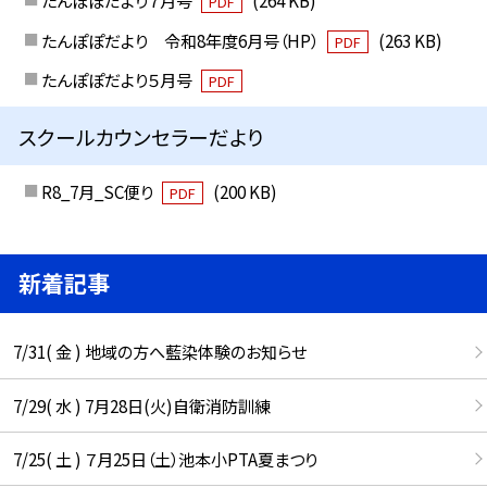
たんぽぽだより７月号
(264 KB)
PDF
たんぽぽだより 令和8年度6月号（HP）
(263 KB)
PDF
たんぽぽだより５月号
PDF
スクールカウンセラーだより
R8_7月_SC便り
(200 KB)
PDF
新着記事
7/31( 金 ) 地域の方へ藍染体験のお知らせ
7/29( 水 ) 7月28日(火)自衛消防訓練
7/25( 土 ) ７月25日（土）池本小PTA夏まつり