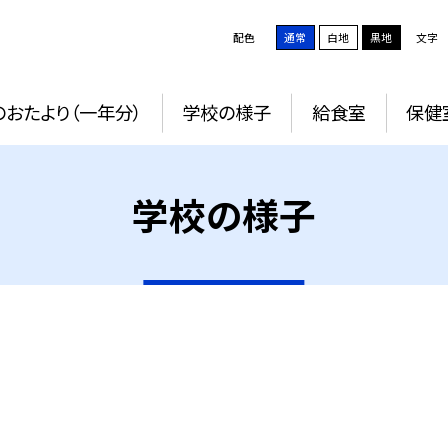
配色
通常
白地
黒地
文字
おたより（一年分）
学校の様子
給食室
保健
学校の様子