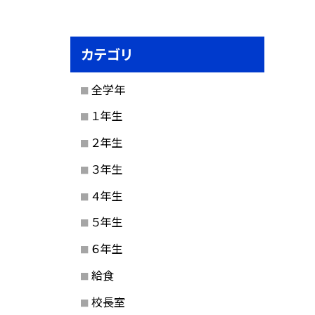
カテゴリ
全学年
１年生
２年生
３年生
４年生
５年生
６年生
給食
校長室