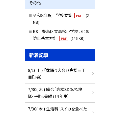
その他
令和８年度 学校要覧
(2
PDF
MB)
R8 豊島区立高松小学校いじめ
防止基本方針
(146 KB)
PDF
新着記事
8/1( 土 ) 「盆踊り大会」（高松三丁
目町会）
7/30( 木 ) 総合「高松SDGs探検
隊〜報告書編」（４年生）
7/30( 木 ) 生活科「スイカを食べた