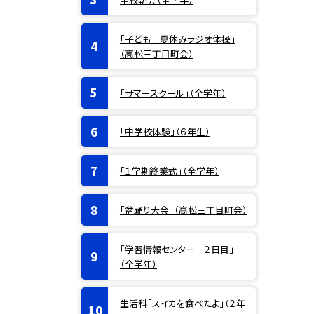
「子ども 夏休みラジオ体操」
（高松三丁目町会）
「サマースクール」（全学年）
「中学校体験」（６年生）
「１学期終業式」（全学年）
「盆踊り大会」（高松三丁目町会）
「学習情報センター ２日目」
（全学年）
生活科「スイカを食べたよ」（２年