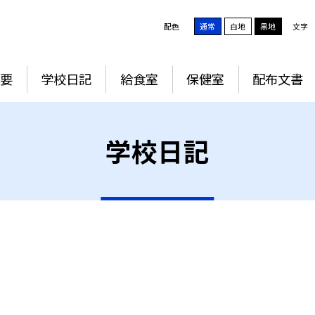
配色
通常
白地
黒地
文字
要
学校日記
給食室
保健室
配布文書
学校日記