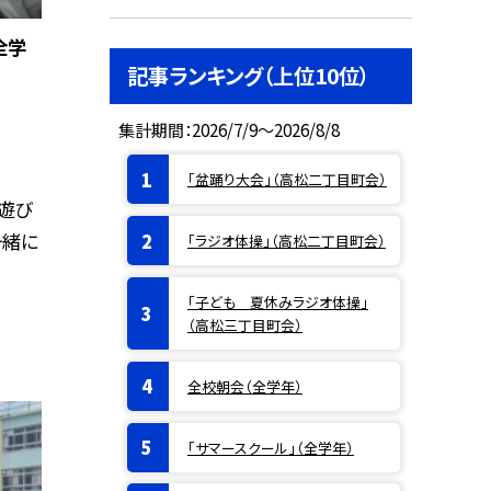
全学
記事ランキング（上位10位）
集計期間：2026/7/9～2026/8/8
「盆踊り大会」（高松二丁目町会）
遊び
一緒に
「ラジオ体操」（高松二丁目町会）
「子ども 夏休みラジオ体操」
（高松三丁目町会）
全校朝会（全学年）
「サマースクール」（全学年）