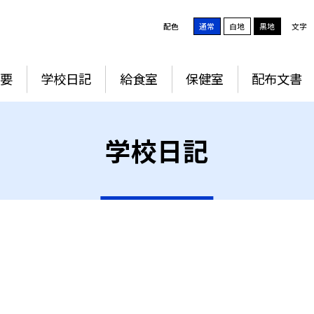
配色
通常
白地
黒地
文字
要
学校日記
給食室
保健室
配布文書
学校日記