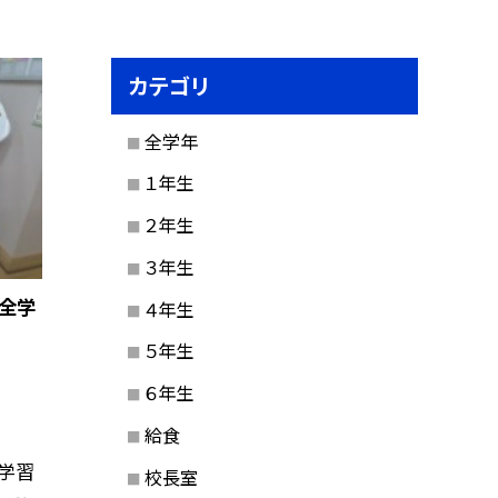
カテゴリ
全学年
１年生
２年生
３年生
（全学
４年生
５年生
６年生
給食
学習
校長室