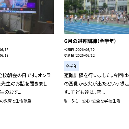
６月の避難訓練（全学年）
06/19
公開日
2026/06/12
06/19
更新日
2026/06/12
全学年
全校朝会の日です。オンラ
避難訓練を行いました。今回は
長先生のお話を聞きまし
の西側から火が出たという想
のおす...
す。子ども達は、緊...
心の教育と生命尊重
5-1 安心・安全な学校生活