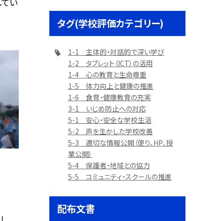
してい
タグ(学校評価カテゴリー)
1-1 主体的・対話的で深い学び
1-2 タブレット（ICT）の活用
1-4 心の教育と生命尊重
1-5 体力向上と健康の推進
1-6 食育・健康教育の充実
3-1 いじめ防止への対応
5-1 安心・安全な学校生活
5-2 声を生かした学校改善
5-3 適切な情報公開（便り、HP、授
業公開）
5-4 保護者・地域との協力
5-5 コミュニティ・スクールの推進
配布文書
し