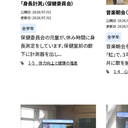
「身長計測」（保健委員会）
音楽朝会（
公開日
2026/07/02
更新日
2026/07/02
公開日
2026/
更新日
2026/
全学年
保健委員会の児童が、休み時間に身
全学年
長測定をしています。保健室前の廊
音楽朝会
下に計測器を出し...
「虹」で、
共に歌を披露
1-5 体力向上と健康の推進
1-4 