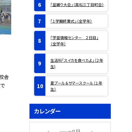
「盆踊り大会」（高松三丁目町会）
「１学期終業式」（全学年）
「学習情報センター ２日目」
（全学年）
生活科「スイカを食べたよ」（２年
生)
校舎
夏プール＆サマースクール（１年
定で
生）
カレンダー
8月