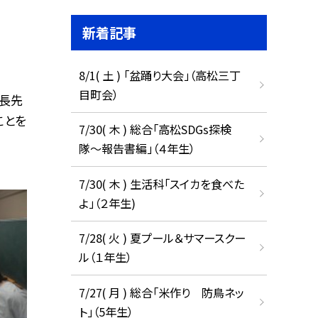
新着記事
8/1( 土 ) 「盆踊り大会」（高松三丁
目町会）
長先
ことを
7/30( 木 ) 総合「高松SDGs探検
隊〜報告書編」（４年生）
7/30( 木 ) 生活科「スイカを食べた
よ」（２年生)
7/28( 火 ) 夏プール＆サマースクー
ル（１年生）
7/27( 月 ) 総合「米作り 防鳥ネッ
ト」（5年生）